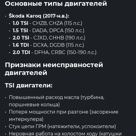
Основные типы двигателей
Škoda Karoq (2017-н.в.):
1.0 TSI
- CHZB, CHZA (115 л.с.)
1.5 TSI
- DADA, DPCA (150 л.с.)
2.0 TSI
- CJXD, CHHB (190 л.с.)
1.6 TDI
- DCXA, DGDB (115 л.с.)
2.0 TDI
- DFHA, CRBC (150-190 л.с.)
Признаки неисправностей
двигателей
TSI двигатели:
Повышенный расход масла (турбина,
поршневые кольца)
Потеря мощности при разгоне (засорение
интеркулера)
Стук цепи ГРМ (натяжители, успокоители)
Неровная работа на холостом ходу (катушки