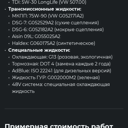
TDI: 5W-30 LongLife (VW 507.00)
Трансмиссионные жидкости:
МКПП: 75W-90 (VW G052171A2)
DSG-7: G052529A2 (сухие сцепления)
DSG-6: G052182A2 (мокрые сцепления)
Aisin 09L: G055025A2
Haldex: G060175A2 (синтетическое)
Специальные жидкости:
Охлаждающая: G13 (розовая, экологичная)
Тормозная: DOT 4 (замена каждые 2 года)
AdBlue: ISO 22241 (для дизельных версий)
Жидкость ГУР: G002000M2 (зеленая)
48V система: специальная охлаждающая
жидкость
Примерная стоимость работ